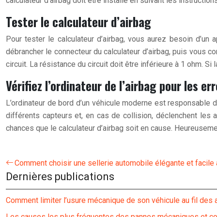
calculateur d’airbag doit être installé en suivant les instruction
Tester le calculateur d’airbag
Pour tester le calculateur d’airbag, vous aurez besoin d’un 
débrancher le connecteur du calculateur d’airbag, puis vous c
circuit. La résistance du circuit doit être inférieure à 1 ohm. S
Vérifiez l’ordinateur de l’airbag pour les er
L’ordinateur de bord d’un véhicule moderne est responsable d
différents capteurs et, en cas de collision, déclenchent les 
chances que le calculateur d’airbag soit en cause. Heureusemen
Comment choisir une sellerie automobile élégante et facile 
Dernières publications
Comment limiter l’usure mécanique de son véhicule au fil des
Les causes les plus fréquentes des pannes mécaniques et c