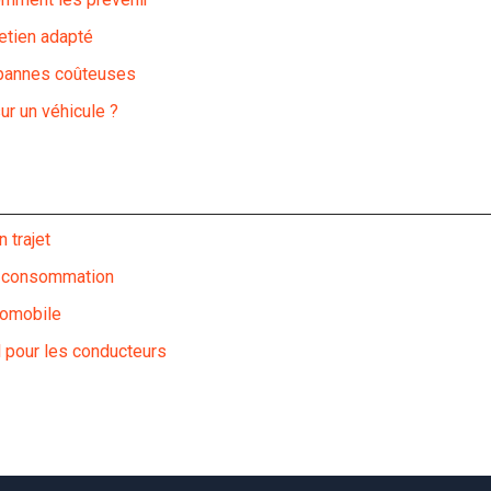
etien adapté
s pannes coûteuses
ur un véhicule ?
 trajet
et consommation
tomobile
l pour les conducteurs